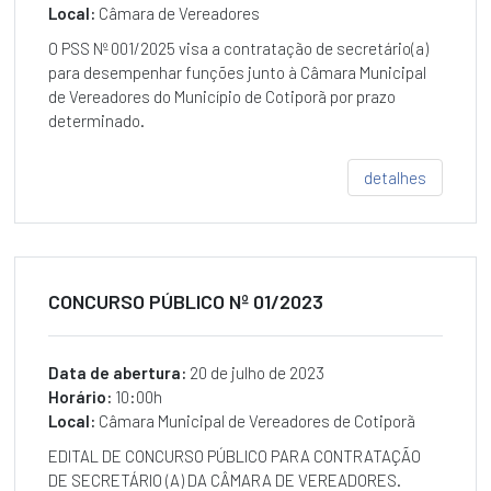
ORGÂNICA
Local:
Câmara de Vereadores
Proposições
O PSS Nº 001/2025 visa a contratação de secretário(a)
para desempenhar funções junto à Câmara Municipal
INDICAÇÃO
de Vereadores do Município de Cotiporã por prazo
MOÇÃO
determinado.
PEDIDO
detalhes
REQUERIMENTO
Legislação
LEIS
MUNICIPAIS
CONCURSO PÚBLICO Nº 01/2023
PORTARIAS
LEGISLATIVAS
Data de abertura:
20 de julho de 2023
DECRETOS
Horário:
10:00h
LEGISLATIVOS
Local:
Câmara Municipal de Vereadores de Cotiporã
EMENDAS
EDITAL DE CONCURSO PÚBLICO PARA CONTRATAÇÃO
DE SECRETÁRIO (A) DA CÂMARA DE VEREADORES.
RESOLUÇÕES