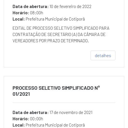
SERVIÇOS
AO
Data de abertura:
10 de fevereiro de 2022
USUÁRIO
Horário:
08:00h
Local:
Prefeitura Municipal de Cotiporã
PERGUNTAS
FREQUENTES
EDITAL DE PROCESSO SELETIVO SIMPLIFICADO PARA
CONTRATAÇÃO DE SECRETÁRIO (A) DA CÂMARA DE
MAPA
VEREADORES POR PRAZO DETERMINADO.
DO
SITE
detalhes
ACESSIBILIDADE
Multimídia
NOTÍCIAS
AGENDA
PROCESSO SELETIVO SIMPLIFICADO N°
DE
01/2021
EVENTOS
Data de abertura:
17 de novembro de 2021
Horário:
00:00h
Local:
Prefeitura Municipal de Cotiporã