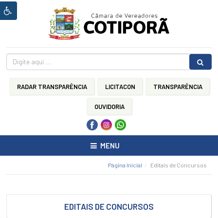
Ínicio
HOME
Sobre
a
Câmara
RADAR TRANSPARÊNCIA
LICITACON
TRANSPARÊNCIA
CÂMARA
MUNICIPAL
OUVIDORIA
LEI
ORGÂNICA
DO
MENU
MUNICÍPIO
DE
COTIPORÃ
Página Inicial
Editais de Concursos
REGIMENTO
INTERNO
CÂMARA
EDITAIS DE CONCURSOS
MUNICIPAL
DE