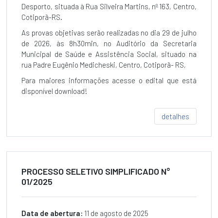
Desporto, situada à Rua Silveira Martins, nº 163, Centro,
DE
Cotiporã-RS.
LEI
DO
As provas objetivas serão realizadas no dia 29 de julho
EXECUTIVO
de 2026, às 8h30min, no Auditório da Secretaria
Legislativo
Municipal de Saúde e Assistência Social, situado na
PROJETO
rua Padre Eugênio Medicheski, Centro, Cotiporã- RS,
DE
Para maiores informações acesse o edital que está
DECRETO
LEGISLATIVO
disponível download!
PROJETOS
detalhes
DE
LEI
PROJETOS
DE
RESOLUÇÃO
PROCESSO SELETIVO SIMPLIFICADO N°
PROPOSTA
01/2025
DE
EMENDA
À
Data de abertura:
11 de agosto de 2025
LEI