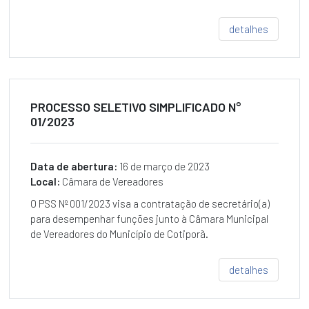
Licitações
detalhes
ACESSAR
Concursos
ACESSAR
Transparência
PROCESSO SELETIVO SIMPLIFICADO N°
PORTAL
01/2023
DA
TRANSPARÊNCIA
Data de abertura:
16 de março de 2023
CONTAS
PÚBLICAS
Local:
Câmara de Vereadores
O PSS Nº 001/2023 visa a contratação de secretário(a)
CONTAS
DO
para desempenhar funções junto à Câmara Municipal
PREFEITO
de Vereadores do Município de Cotiporã.
BENS
IMÓVEIS
detalhes
VEÍCULOS