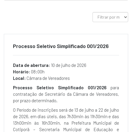
VEREADORES
FALE
CONOSCO
Legislatura
SESSÕES
PLENÁRIAS
Processo Seletivo Simplificado 001/2026
MESA
DIRETORA
Data de abertura:
10 de julho de 2026
COMISSÕES
Horário:
08:00h
Local:
Câmara de Vereadores
LEGISLATURAS
ANTERIORES
Processo Seletivo Simplificado 001/2026
para
contratação de Secretário da Câmara de Vereadores,
Vereadores
por prazo determinado.
TODOS
OS
O Período de inscrições será de 13 de julho a 22 de julho
VEREADORES
de 2026, em dias úteis, das 7h30min às 11h30min e das
Executivo
13h00min às 16h30min, na Prefeitura Municipal de
Cotiporã – Secretaria Municipal de Educação e
PROJETOS