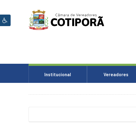
Ínicio
HOME
Sobre
a
Câmara
CÂMARA
MUNICIPAL
LEI
Institucional
Vereadores
ORGÂNICA
DO
MUNICÍPIO
DE
COTIPORÃ
REGIMENTO
INTERNO
CÂMARA
MUNICIPAL
DE