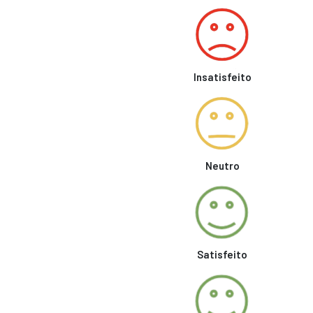
Licitações
ACESSAR
Concursos
ACESSAR
Insatisfeito
Transparência
PORTAL
DA
TRANSPARÊNCIA
Neutro
CONTAS
PÚBLICAS
CONTAS
DO
PREFEITO
Satisfeito
BENS
IMÓVEIS
VEÍCULOS