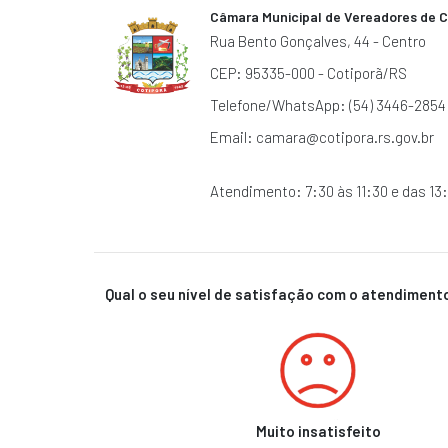
ORGÂNICA
Câmara Municipal de Vereadores de C
Proposições
Rua Bento Gonçalves, 44 - Centro
INDICAÇÃO
CEP: 95335-000 - Cotiporã/RS
MOÇÃO
Telefone/WhatsApp: (54) 3446-2854
Email:
camara@cotipora.rs.gov.br
PEDIDO
REQUERIMENTO
Atendimento: 7:30 às 11:30 e das 13:
Legislação
LEIS
MUNICIPAIS
PORTARIAS
Qual o seu nível de satisfação com o atendimen
LEGISLATIVAS
DECRETOS
LEGISLATIVOS
EMENDAS
Muito insatisfeito
RESOLUÇÕES