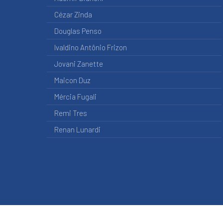
DE
Cézar Zinda
LEI
DO
Douglas Penso
EXECUTIVO
Ivaldino Antônio Frizon
Legislativo
Jovani Zanette
PROJETO
DE
Maicon Duz
DECRETO
LEGISLATIVO
Mércia Fugali
PROJETOS
Remi Tres
DE
LEI
Renan Lunardi
PROJETOS
DE
RESOLUÇÃO
PROPOSTA
DE
EMENDA
À
LEI