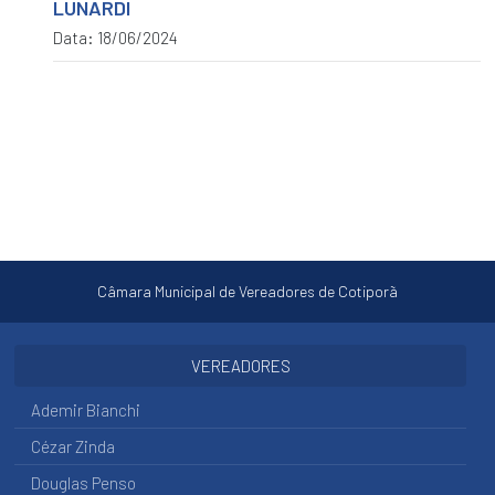
LUNARDI
Licitações
Data: 18/06/2024
ACESSAR
Concursos
ACESSAR
Transparência
PORTAL
DA
TRANSPARÊNCIA
CONTAS
PÚBLICAS
Câmara Municipal de Vereadores de Cotiporã
CONTAS
DO
VEREADORES
PREFEITO
BENS
Ademir Bianchi
IMÓVEIS
Cézar Zinda
VEÍCULOS
Douglas Penso