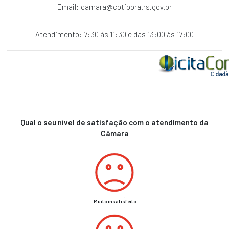
SERVIÇOS
Email:
camara@cotipora.rs.gov.br
AO
USUÁRIO
Atendimento: 7:30 às 11:30 e das 13:00 às 17:00
PERGUNTAS
FREQUENTES
MAPA
DO
SITE
ACESSIBILIDADE
Multimídia
Qual o seu nível de satisfação com o atendimento da
Câmara
NOTÍCIAS
AGENDA
DE
EVENTOS
Muito insatisfeito