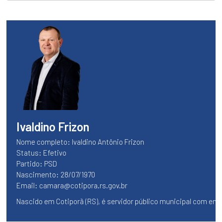
VEREADORES
FALE
CONOSCO
Legislatura
SESSÕES
PLENÁRIAS
MESA
DIRETORA
COMISSÕES
Ivaldino Frizon
LEGISLATURAS
Nome completo: Ivaldino Antônio Frizon
ANTERIORES
Status: Efetivo
Vereadores
Partido: PSD
TODOS
Nascimento: 28/07/1970
OS
Email:
camara@cotipora.rs.gov.br
VEREADORES
Nascido em Cotiporã (RS), é servidor público municipal com en
Executivo
PROJETOS