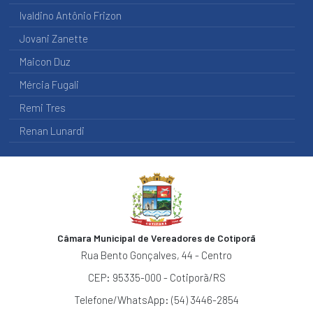
DIÁRIAS
Ivaldino Antônio Frizon
SERVIÇO
Jovani Zanette
DE
INFORMAÇÃO
Maicon Duz
AO
Mércia Fugali
CIDADÃO
Remi Tres
RELATÓRIO
-
Renan Lunardi
SERVIÇO
DE
INFORMAÇÃO
AO
CIDADÃO
OUVIDORIA
Câmara Municipal de Vereadores de Cotiporã
RELATÓRIOS
DA
Rua Bento Gonçalves, 44 - Centro
OUVIDORIA
CEP: 95335-000 - Cotiporã/RS
CARTA
Telefone/WhatsApp: (54) 3446-2854
DE