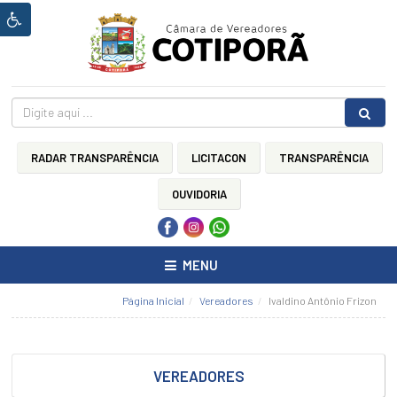
Ínicio
HOME
Sobre
a
Câmara
RADAR TRANSPARÊNCIA
LICITACON
TRANSPARÊNCIA
CÂMARA
MUNICIPAL
OUVIDORIA
LEI
ORGÂNICA
DO
MENU
MUNICÍPIO
DE
COTIPORÃ
Página Inicial
Vereadores
Ivaldino Antônio Frizon
REGIMENTO
INTERNO
CÂMARA
VEREADORES
MUNICIPAL
DE