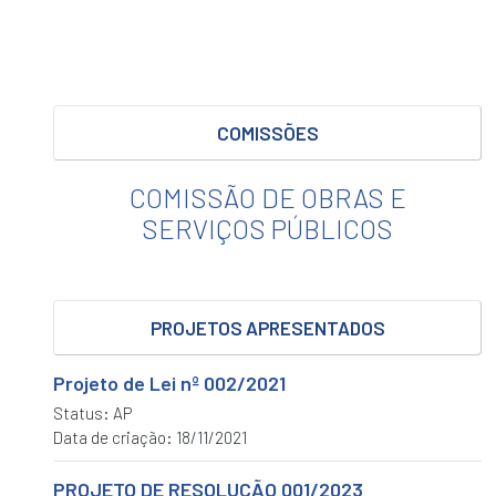
DE
LEI
DO
EXECUTIVO
Legislativo
COMISSÕES
PROJETO
DE
DECRETO
COMISSÃO DE OBRAS E
LEGISLATIVO
SERVIÇOS PÚBLICOS
PROJETOS
DE
LEI
PROJETOS
PROJETOS APRESENTADOS
DE
RESOLUÇÃO
Projeto de Lei nº 002/2021
PROPOSTA
Status: AP
DE
Data de criação: 18/11/2021
EMENDA
À
LEI
PROJETO DE RESOLUÇÃO 001/2023