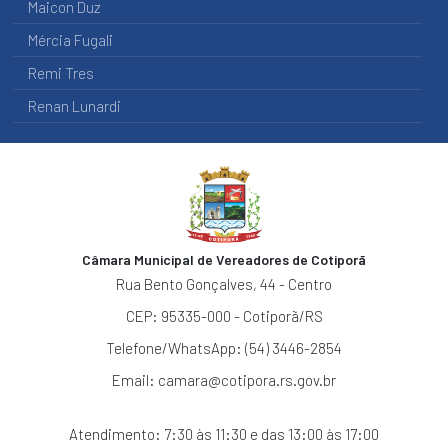
SERVIÇOS
Maicon Duz
AO
USUÁRIO
Mércia Fugali
Remi Tres
PERGUNTAS
FREQUENTES
Renan Lunardi
MAPA
DO
SITE
ACESSIBILIDADE
Multimídia
Câmara Municipal de Vereadores de Cotiporã
NOTÍCIAS
Rua Bento Gonçalves, 44 - Centro
AGENDA
CEP: 95335-000 - Cotiporã/RS
DE
EVENTOS
Telefone/WhatsApp: (54) 3446-2854
Email:
camara@cotipora.rs.gov.br
Atendimento: 7:30 às 11:30 e das 13:00 às 17:00