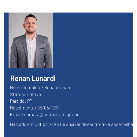
VEREADORES
FALE
CONOSCO
Legislatura
SESSÕES
PLENÁRIAS
MESA
DIRETORA
COMISSÕES
Renan Lunardi
LEGISLATURAS
Nome completo: Renan Lunardi
ANTERIORES
Status: Efetivo
Vereadores
Partido: PP
TODOS
Nascimento: 05/05/1991
OS
Email:
camara@cotipora.rs.gov.br
VEREADORES
Nascido em Cotiporã (RS), é auxiliar de escritório e assemelh
Executivo
PROJETOS