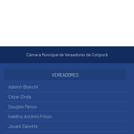
DIÁRIAS
SERVIÇO
DE
INFORMAÇÃO
AO
CIDADÃO
RELATÓRIO
-
Câmara Municipal de Vereadores de Cotiporã
SERVIÇO
DE
INFORMAÇÃO
AO
VEREADORES
CIDADÃO
Ademir Bianchi
OUVIDORIA
Cézar Zinda
RELATÓRIOS
Douglas Penso
DA
OUVIDORIA
Ivaldino Antônio Frizon
CARTA
Jovani Zanette
DE