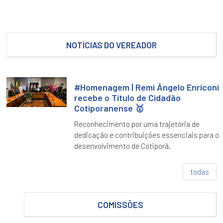
DE
LEI
DO
EXECUTIVO
NOTÍCIAS DO VEREADOR
Legislativo
PROJETO
DE
DECRETO
#Homenagem | Remi Ângelo Enriconi
LEGISLATIVO
recebe o Título de Cidadão
Cotiporanense 🥇
PROJETOS
DE
Reconhecimento por uma trajetória de
LEI
dedicação e contribuições essenciais para o
desenvolvimento de Cotiporã.
PROJETOS
DE
RESOLUÇÃO
todas
PROPOSTA
DE
EMENDA
COMISSÕES
À
LEI