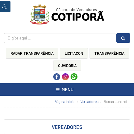
Ínicio
HOME
Sobre
a
Câmara
RADAR TRANSPARÊNCIA
LICITACON
TRANSPARÊNCIA
CÂMARA
MUNICIPAL
OUVIDORIA
LEI
ORGÂNICA
DO
MENU
MUNICÍPIO
DE
COTIPORÃ
Página Inicial
Vereadores
Renan Lunardi
REGIMENTO
INTERNO
CÂMARA
VEREADORES
MUNICIPAL
DE