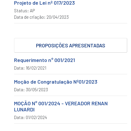
Projeto de Lei nº 017/2023
Licitações
Status: AP
ACESSAR
Data de criação: 20/04/2023
Concursos
ACESSAR
Transparência
PROPOSIÇÕES APRESENTADAS
PORTAL
DA
Requerimento n° 001/2021
TRANSPARÊNCIA
Data: 16/02/2021
CONTAS
PÚBLICAS
Moção de Congratulação Nº01/2023
CONTAS
Data: 30/05/2023
DO
PREFEITO
MOÇÃO N° 001/2024 - VEREADOR RENAN
BENS
LUNARDI
IMÓVEIS
Data: 01/02/2024
VEÍCULOS