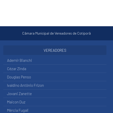
Licitações
ACESSAR
Concursos
ACESSAR
Câmara Municipal de Vereadores de Cotiporã
Transparência
PORTAL
DA
VEREADORES
TRANSPARÊNCIA
Ademir Bianchi
CONTAS
PÚBLICAS
Cézar Zinda
CONTAS
Douglas Penso
DO
PREFEITO
Ivaldino Antônio Frizon
BENS
Jovani Zanette
IMÓVEIS
Maicon Duz
VEÍCULOS
Mércia Fugali