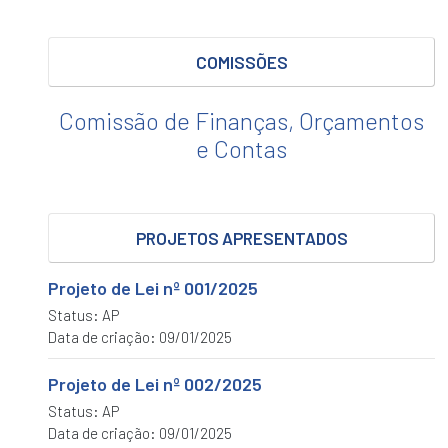
DE
LEI
DO
COMISSÕES
EXECUTIVO
Legislativo
Comissão de Finanças, Orçamentos
PROJETO
e Contas
DE
DECRETO
LEGISLATIVO
PROJETOS
PROJETOS APRESENTADOS
DE
LEI
Projeto de Lei nº 001/2025
PROJETOS
DE
Status: AP
RESOLUÇÃO
Data de criação: 09/01/2025
PROPOSTA
Projeto de Lei nº 002/2025
DE
EMENDA
Status: AP
À
Data de criação: 09/01/2025
LEI