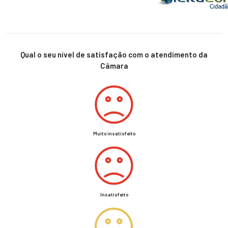
SERVIÇOS
AO
USUÁRIO
PERGUNTAS
FREQUENTES
Qual o seu nível de satisfação com o atendimento da
Câmara
MAPA
DO
SITE
ACESSIBILIDADE
Multimídia
NOTÍCIAS
Muito insatisfeito
AGENDA
DE
EVENTOS
Insatisfeito