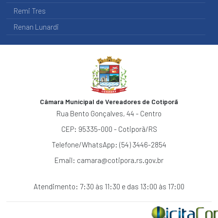
DIÁRIAS
Remi Tres
SERVIÇO
Renan Lunardi
DE
INFORMAÇÃO
AO
CIDADÃO
RELATÓRIO
-
SERVIÇO
Câmara Municipal de Vereadores de Cotiporã
DE
INFORMAÇÃO
Rua Bento Gonçalves, 44 - Centro
AO
CEP: 95335-000 - Cotiporã/RS
CIDADÃO
Telefone/WhatsApp: (54) 3446-2854
OUVIDORIA
Email:
camara@cotipora.rs.gov.br
RELATÓRIOS
DA
OUVIDORIA
Atendimento: 7:30 às 11:30 e das 13:00 às 17:00
CARTA
DE