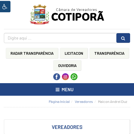
Ínicio
HOME
Sobre
a
Câmara
RADAR TRANSPARÊNCIA
LICITACON
TRANSPARÊNCIA
CÂMARA
MUNICIPAL
OUVIDORIA
LEI
ORGÂNICA
DO
MENU
MUNICÍPIO
DE
COTIPORÃ
Página Inicial
Vereadores
Maicon Andrei Duz
REGIMENTO
INTERNO
CÂMARA
VEREADORES
MUNICIPAL
DE