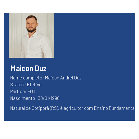
VEREADORES
FALE
CONOSCO
Legislatura
SESSÕES
PLENÁRIAS
MESA
DIRETORA
Maicon Duz
COMISSÕES
Nome completo: Maicon Andrei Duz
Status: Efetivo
LEGISLATURAS
ANTERIORES
Partido: PDT
Nascimento: 30/01/1990
Vereadores
Natural de Cotiporã (RS), é agricultor com Ensino Fundamental 
TODOS
OS
VEREADORES
Executivo
PROJETOS